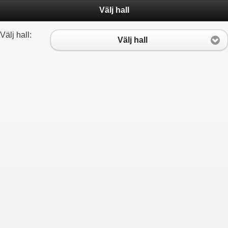
Välj hall
Backa Bowling & Restaurang
Välj hall:
Välj hall
Baltiska Bowlinghallen (Malmö)
Birka Bowling (Stockholm)
Bollnäs Bowlinghall
Bowl-O-Rama (Stockholm)
Bowl4Joy Vårby (Stockholm)
Bowlers Eskilstuna
Bowling Bull Jakobsberg
Bowlingkompaniet i Skellefteå
Bowlingkällaren Hultsfred
Eds Bowlinghall (Ed)