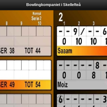
Bowlingkompaniet i Skellefteå