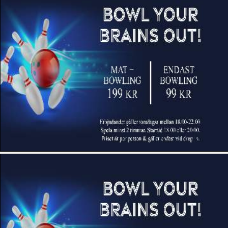
Täby Bowling & Restaurang
Varbergs Bowlinghall
Veitvet Bowling Senter AS
Vilbergen Bowling (Norrköping)
Vimmerby Bowling
Vänersborgs Bowlinghall
Åkeshovs Bowlingcenter
Stäng