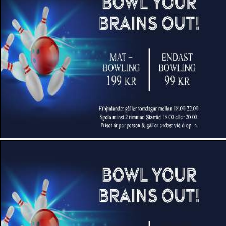
Eksjö Bowling
Enjoy Bowling (Sundsvall)
Eslövs Bowling (Eslöv)
Gamleby Bowling
Höganäs Bowlinghall
Högdalens Bowlingpalatz (Stockholm)
Hörby Bowlinghall (Hörby)
Kalmar Super Bowl AB
Klippans Bowlinghall
Knock em Down - Event Center (Växjö)
Kristinehamns Bowling (Kristinehamn)