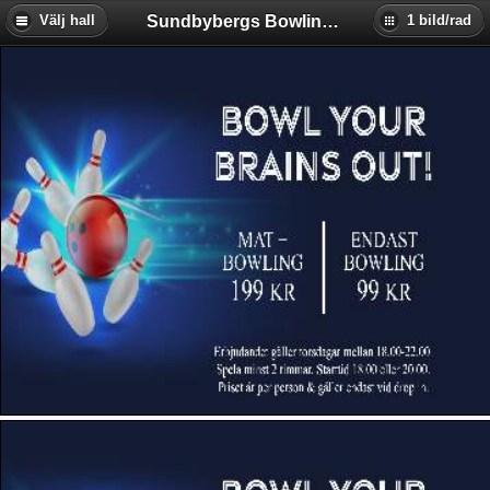
Sundbybergs Bowlinghall (Stockholm)
Välj hall
1 bild/rad
Backa Bowling & Restaurang
Baltiska Bowlinghallen (Malmö)
Birka Bowling (Stockholm)
Bollnäs Bowlinghall
Bowl-O-Rama (Stockholm)
Bowl4Joy Vårby (Stockholm)
Bowlers Eskilstuna
Bowling Bull Jakobsberg
Bowlingkompaniet i Skellefteå
Bowlingkällaren Hultsfred
Eds Bowlinghall (Ed)