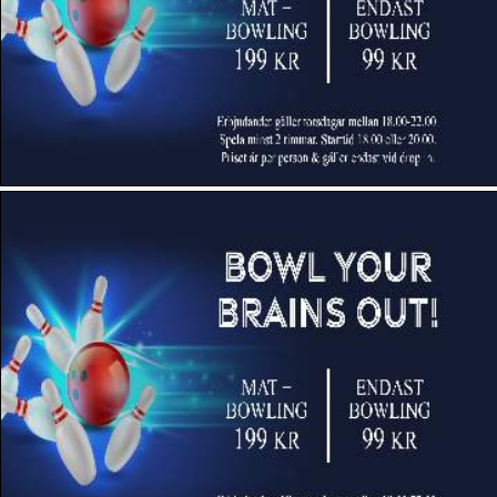
Kungsbacka Bowling- och Squashcenter (Kungsbacka)
Køge Bowling Center
Lucky Bowl Gävle
Lucky Bowl Kungsholmen
Lucky Bowl Ängelholm
Ludvika Bowlinghall
Mariehamns Idrottsgård
Mariestads Bowlingcenter
Nordmanna Bowling
Nässjö Bowling Center
OLearys Luleå
PS Väsby Bowling (Upplands Väsby)