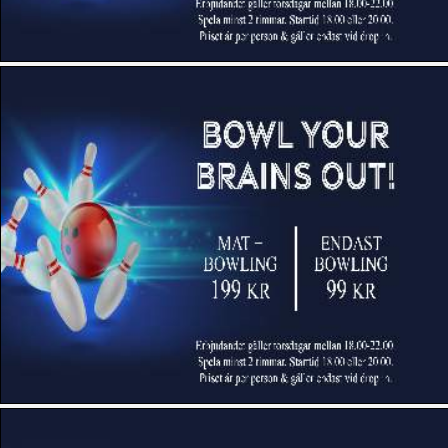
Rock & Bowl Mariatorget (Stockholm)
Sollentuna Bowlinghall AB (Stockholm)
Strajk Alley (Boden)
Strike & Co (Göteborg)
Strike & Co (Örebro)
Strike House Lundby
Strike Kramfors
Sundbybergs Bowlinghall (Stockholm)
Superbowl Nyköping (Nyköping)
Söderslättshallen Trelleborg
Södertälje Bollhall