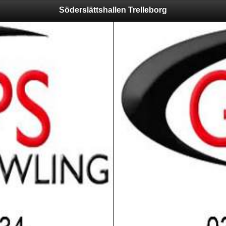
Söderslättshallen Trelleborg