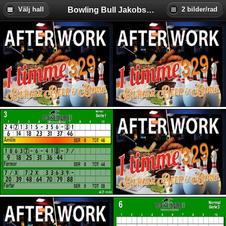
Bowling Bull Jakobsberg
Välj hall
2 bilder/rad
Backa Bowling & Restaurang
Baltiska Bowlinghallen (Malmö)
Birka Bowling (Stockholm)
Bollnäs Bowlinghall
Bowl-O-Rama (Stockholm)
Bowl4Joy Vårby (Stockholm)
Bowlers Eskilstuna
Bowling Bull Jakobsberg
Bowlingkompaniet i Skellefteå
Bowlingkällaren Hultsfred
Eds Bowlinghall (Ed)