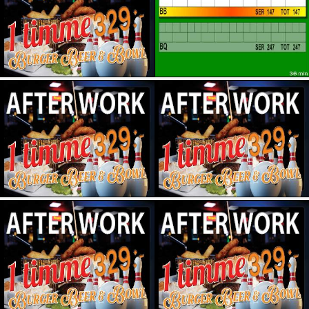
Eksjö Bowling
Enjoy Bowling (Sundsvall)
Eslövs Bowling (Eslöv)
Gamleby Bowling
Höganäs Bowlinghall
Högdalens Bowlingpalatz (Stockholm)
Hörby Bowlinghall (Hörby)
Kalmar Super Bowl AB
Klippans Bowlinghall
Knock em Down - Event Center (Växjö)
Kristinehamns Bowling (Kristinehamn)