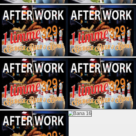
Kungsbacka Bowling- och Squashcenter (Kungsbacka)
Køge Bowling Center
Lucky Bowl Gävle
Lucky Bowl Kungsholmen
Lucky Bowl Ängelholm
Ludvika Bowlinghall
Mariehamns Idrottsgård
Mariestads Bowlingcenter
Nordmanna Bowling
Nässjö Bowling Center
OLearys Luleå
PS Väsby Bowling (Upplands Väsby)