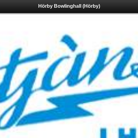
Hörby Bowlinghall (Hörby)