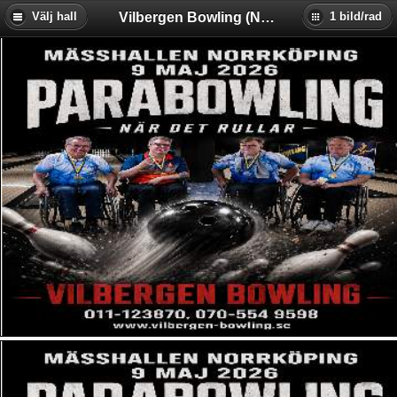
Vilbergen Bowling (Norrköping)
Välj hall
1 bild/rad
Backa Bowling & Restaurang
Baltiska Bowlinghallen (Malmö)
Birka Bowling (Stockholm)
Bollnäs Bowlinghall
Bowl-O-Rama (Stockholm)
Bowl4Joy Vårby (Stockholm)
Bowlers Eskilstuna
Bowling Bull Jakobsberg
Bowlingkompaniet i Skellefteå
Bowlingkällaren Hultsfred
Eds Bowlinghall (Ed)