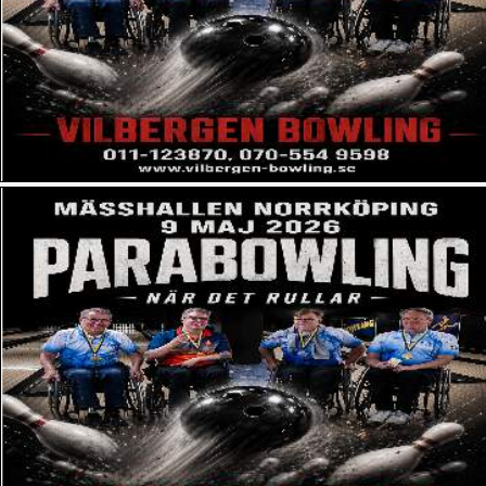
Kungsbacka Bowling- och Squashcenter (Kungsbacka)
Køge Bowling Center
Lucky Bowl Gävle
Lucky Bowl Kungsholmen
Lucky Bowl Ängelholm
Ludvika Bowlinghall
Mariehamns Idrottsgård
Mariestads Bowlingcenter
Nordmanna Bowling
Nässjö Bowling Center
OLearys Luleå
PS Väsby Bowling (Upplands Väsby)