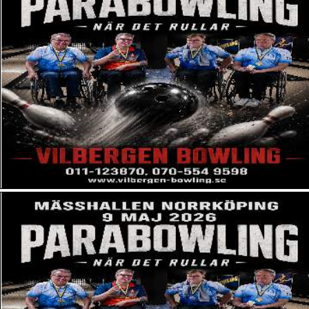
Eksjö Bowling
Enjoy Bowling (Sundsvall)
Eslövs Bowling (Eslöv)
Gamleby Bowling
Höganäs Bowlinghall
Högdalens Bowlingpalatz (Stockholm)
Hörby Bowlinghall (Hörby)
Kalmar Super Bowl AB
Klippans Bowlinghall
Knock em Down - Event Center (Växjö)
Kristinehamns Bowling (Kristinehamn)