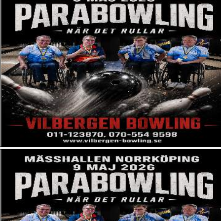
Täby Bowling & Restaurang
Varbergs Bowlinghall
Veitvet Bowling Senter AS
Vilbergen Bowling (Norrköping)
Vimmerby Bowling
Vänersborgs Bowlinghall
Åkeshovs Bowlingcenter
Stäng