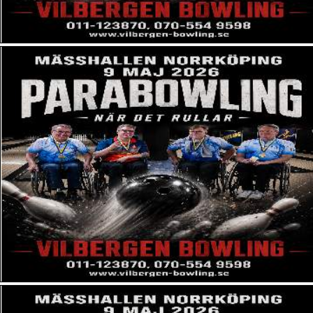
Rock & Bowl Mariatorget (Stockholm)
Sollentuna Bowlinghall AB (Stockholm)
Strajk Alley (Boden)
Strike & Co (Göteborg)
Strike & Co (Örebro)
Strike House Lundby
Strike Kramfors
Sundbybergs Bowlinghall (Stockholm)
Superbowl Nyköping (Nyköping)
Söderslättshallen Trelleborg
Södertälje Bollhall